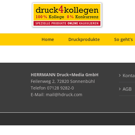
Zum
Inhalt
springen
Home
Druckprodukte
So geht’s
HERRMANN Druck+Media GmbH
Konta
Feilenweg 2, 72820 Sonnenbühl
Telefon 07128 9282-0
AGB
E-Mail: mail@hdruck.com