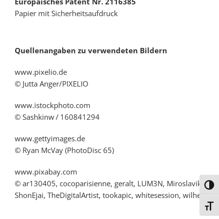
Europäisches Patent Nr. 2116385
Papier mit Sicherheitsaufdruck
Quellenangaben zu verwendeten Bildern
www.pixelio.de
© Jutta Anger/PIXELIO
www.istockphoto.com
© Sashkinw / 160841294
www.gettyimages.de
© Ryan McVay (PhotoDisc 65)
www.pixabay.com
© ar130405, cocoparisienne, geralt, LUM3N, Miroslavik,
Umsc
ShonEjai, TheDigitalArtist, tookapic, whitesession, wilhei
Schri